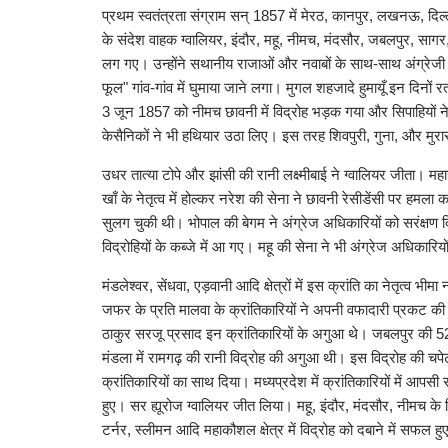
प्रथम स्वतंत्रता संग्राम सन् 1857 में मेरठ, कानपुर, लखनऊ, दिल्ली,
के संदेश वाहक ग्वालियर, इंदौर, महू, नीमच, मंदसौर, जबलपुर, सागर, 
लग गए। उन्होंने सथानीय राजाओं और नवाबों के साथ-साथ अंग्रेजी छा
फूल" गांव-गांव में घुमाया जाने लगा। मुगल शहजादे हुमायूँ इन दिनों 
3 जून 1857 को नीमच छावनी में विद्रोह भड़क गया और सिपाहियों न
केसैनिकों ने भी हथियार उठा लिए। इस तरह शिवपुरी, गुना, और मुरार
उधर तात्या टोपे और झांसी की रानी लक्ष्मीबाई ने ग्वालियर जीता। 
खाँ के नेतृत्व में होल्कर नरेश की सेना ने छावनी रेसीडेंसी पर हमला
सुलग चुकी थी। भोपाल की बेगम ने अंग्रेज अधिकारियों को सरंक्षण द
विद्रोहियों के कब्जे में आ गए। महू की सेना ने भी अंग्रेज अधिकारि
मंडलेश्वर, सेंधवा, एड़वानी आदि क्षेत्रों में इस क्रांति का नेतृत्व
जफर के प्रति मालवा के क्रांतिकारियों ने अपनी वफादारी प्रकट की
ठाकुर सरजू प्रसाद इन क्रांतिकारियों के अगुआ थे। जबलपुर की 52वीं
मंडला में रामगढ़ की रानी विद्रोह की अगुआ थी। इस विद्रोह की चप
क्रांतिकारियों का साथ दिया। मध्यप्रदेश में क्रांतिकारियों में
हुए। सर ह्यूरोज ग्वालियर जीत लिया। महू, इंदौर, मंदसौर, नीमच के वि
टर्नर, स्लीमन आदि महाकौशल क्षेत्र में विद्रोह को दबाने में सफल हु